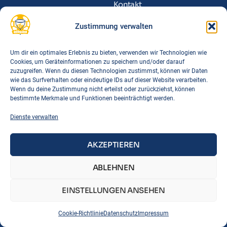
Kontakt
Zustimmung verwalten
Informationen
Funktionäre
Um dir ein optimales Erlebnis zu bieten, verwenden wir Technologien wie
Spielorte
Cookies, um Geräteinformationen zu speichern und/oder darauf
zuzugreifen. Wenn du diesen Technologien zustimmst, können wir Daten
Downloads
wie das Surfverhalten oder eindeutige IDs auf dieser Website verarbeiten.
FAQs
Wenn du deine Zustimmung nicht erteilst oder zurückziehst, können
bestimmte Merkmale und Funktionen beeinträchtigt werden.
Links
Dienste verwalten
BTSV
BLSV
AKZEPTIEREN
DTB
ABLEHNEN
Korbball Bayern
Korbball Regeln
EINSTELLUNGEN ANSEHEN
IMPRESSUM
DATENSCHUTZ
COOKIE-RICHTLINIE
Cookie-Richtlinie
Datenschutz
Impressum