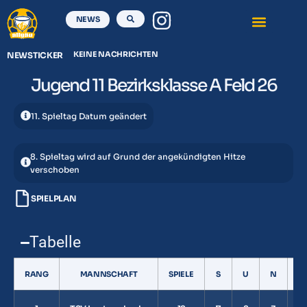
NEWS
KEINE NACHRICHTEN
NEWSTICKER
Jugend 11 Bezirksklasse A Feld 26
11. Spieltag Datum geändert
8. Spieltag wird auf Grund der angekündigten Hitze
verschoben
SPIELPLAN
Tabelle
RANG
MANNSCHAFT
SPIELE
S
U
N
K