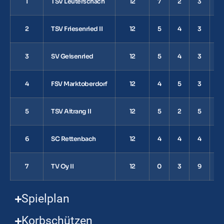
1
TSV Leuterschach
12
7
2
3
2
2
TSV Friesenried II
12
5
4
3
1
3
SV Geisenried
12
5
4
3
1
4
FSV Marktoberdorf
12
4
5
3
1
5
TSV Aitrang II
12
5
2
5
1
6
SC Rettenbach
12
4
4
4
1
7
TV Oy II
12
0
3
9
3
Spielplan
Korbschützen