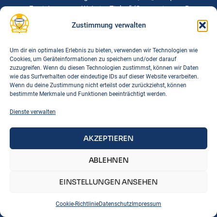
Erreichung von „Website-Zielen“ (Conversions, z.B.
Newsletter-Anmeldungen, Downloads, Käufe)
Zustimmung verwalten
Ihr Nutzerverhalten (beispielsweise Klicks,
Verweildauer, Absprungraten)
Um dir ein optimales Erlebnis zu bieten, verwenden wir Technologien wie
Ihr ungefährer Standort (Region)
Cookies, um Geräteinformationen zu speichern und/oder darauf
Ihre IP-Adresse (in gekürzter Form)
zuzugreifen. Wenn du diesen Technologien zustimmst, können wir Daten
wie das Surfverhalten oder eindeutige IDs auf dieser Website verarbeiten.
technische Informationen zu Ihrem Browser und den
Wenn du deine Zustimmung nicht erteilst oder zurückziehst, können
von Ihnen genutzten Endgeräten (z.B.
bestimmte Merkmale und Funktionen beeinträchtigt werden.
Spracheinstellung, Bildschirmauflösung)
Dienste verwalten
Ihr Internetanbieter
die Referrer-URL (über welche Website / über welches
Werbemittel Sie auf diese Website gekommen sind)
AKZEPTIEREN
Empfänger der Daten ist Google Ireland Limited, Gordon
ABLEHNEN
House, Barrow Street, Dublin 4, Irland als Auftragsverarbeiter.
Hierfür haben wir mit Google einen
EINSTELLUNGEN ANSEHEN
Auftragsverarbeitungsvertrag abgeschlossen. Die Google
LLC mit Sitz in Kalifornien, USA, und ggf. US-amerikanische
Cookie-Richtlinie
Datenschutz
Impressum
Behörden können auf die bei Google gespeicherten Daten