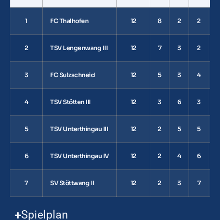
1
FC Thalhofen
12
8
2
2
1
2
TSV Lengenwang III
12
7
3
2
1
3
FC Sulzschneid
12
5
3
4
1
4
TSV Stötten III
12
3
6
3
1
5
TSV Unterthingau III
12
2
5
5
6
TSV Unterthingau IV
12
2
4
6
7
SV Stöttwang II
12
2
3
7
Spielplan