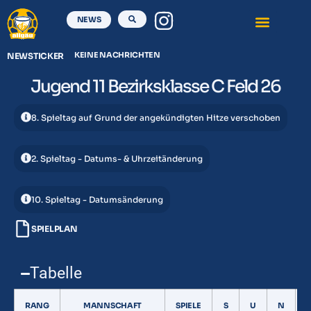
NEWS
KEINE NACHRICHTEN
NEWSTICKER
Jugend 11 Bezirksklasse C Feld 26
8. Spieltag auf Grund der angekündigten Hitze verschoben
2. Spieltag - Datums- & Uhrzeitänderung
10. Spieltag - Datumsänderung
SPIELPLAN
Tabelle
RANG
MANNSCHAFT
SPIELE
S
U
N