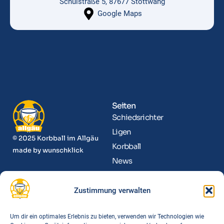
Schulstraße 5, 87677 Stöttwang
Google Maps
Seiten
Schiedsrichter
Ligen
© 2025 Korbball im Allgäu
Korbball
made by
wunschklick
News
Kontakt
Zustimmung verwalten
Informationen
Funktionäre
Um dir ein optimales Erlebnis zu bieten, verwenden wir Technologien wie