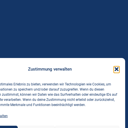
Zustimmung verwalten
ks
ptimales Erlebnis zu bieten, verwenden wir Technologien wie Cookies, um
V
mationen zu speichern und/oder darauf zuzugreifen. Wenn du diesen
 zustimmst, können wir Daten wie das Surfverhalten oder eindeutige IDs auf
V
te verarbeiten. Wenn du deine Zustimmung nicht erteilst oder zurückziehst,
immte Merkmale und Funktionen beeinträchtigt werden.
B
bball Bayern
alten
bball Regeln