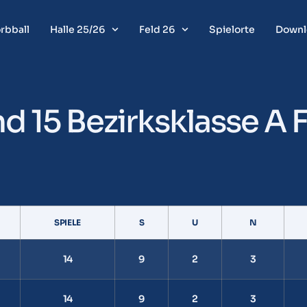
rbball
Halle 25/26
Feld 26
Spielorte
Downl
 15 Bezirksklasse A F
SPIELE
S
U
N
14
9
2
3
14
9
2
3