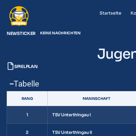
Startseite
Ko
NEWSTICKER
KEINE NACHRICHTEN
Jugend
SPIELPLAN
Tabelle
RANG
MANNSCHAFT
1
TSV Unterthingau I
2
TSV Unterthingau II