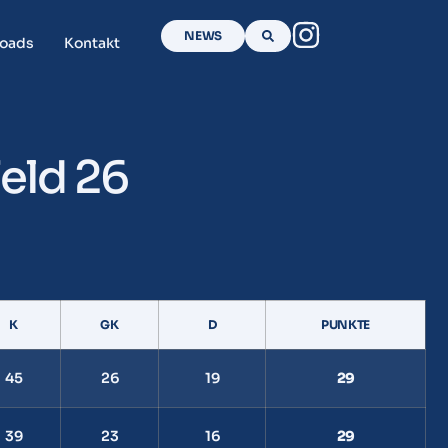
NEWS
oads
Kontakt
eld 26
K
GK
D
PUNKTE
45
26
19
29
39
23
16
29