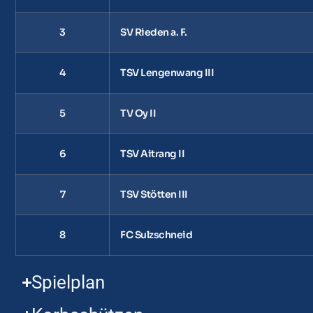
3
SV Rieden a. F.
4
TSV Lengenwang III
5
TV Oy II
6
TSV Aitrang II
7
TSV Stötten III
8
FC Sulzschneid
Spielplan