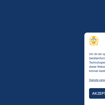
Um dir ein o
Geräteinfor
Technologien
dieser Websi
können best
Dienste verw
AKZEP