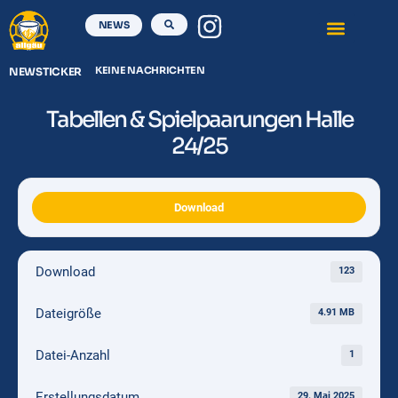
NEWS
KEINE NACHRICHTEN
NEWSTICKER
Tabellen & Spielpaarungen Halle
24/25
Download
Download
123
Dateigröße
4.91 MB
Datei-Anzahl
1
Erstellungsdatum
29. Mai 2025