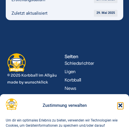
Zuletzt aktualisiert
29. Mai 2025
Seiten
Schiedsrichter
Ligen
© 2025 Korbball im Allgäu
Korbball
made by
wunschklick
News
Kontakt
Zustimmung verwalten
Informationen
Funktionäre
Um dir ein optimales Erlebnis zu bieten, verwenden wir Technologien wie
Cookies, um Geräteinformationen zu speichern und/oder darauf
Spielorte