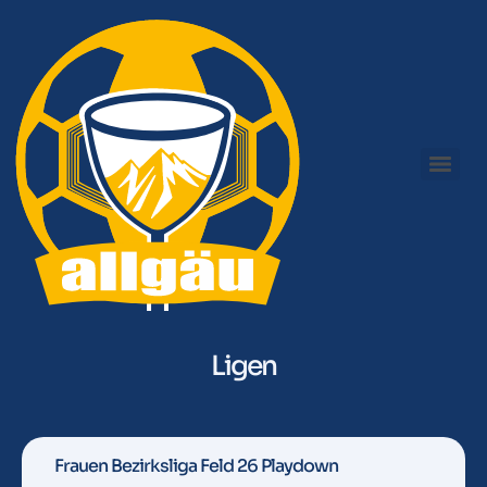
Ligen
Frauen Bezirksliga Feld 26 Playdown