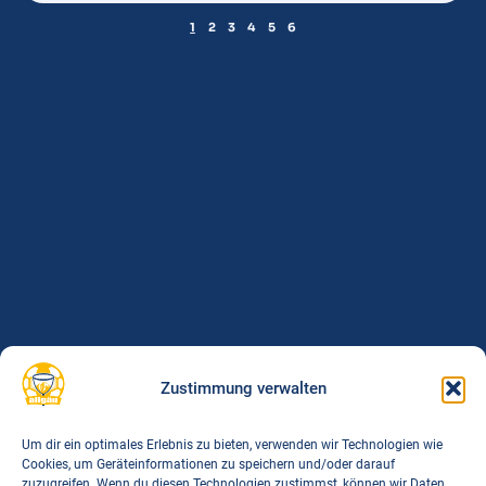
1
2
3
4
5
6
Zustimmung verwalten
Um dir ein optimales Erlebnis zu bieten, verwenden wir Technologien wie
Cookies, um Geräteinformationen zu speichern und/oder darauf
zuzugreifen. Wenn du diesen Technologien zustimmst, können wir Daten