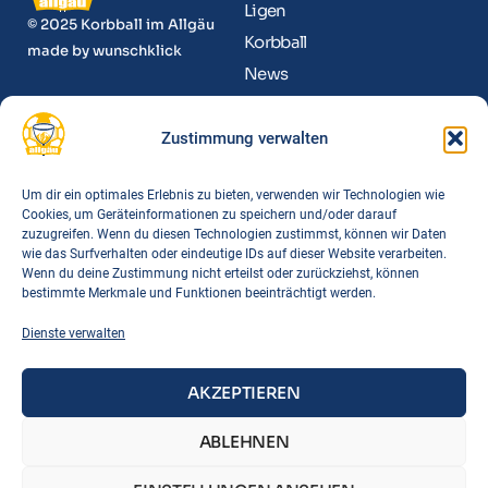
Ligen
© 2025 Korbball im Allgäu
Korbball
made by
wunschklick
News
Kontakt
Zustimmung verwalten
Informationen
Funktionäre
Um dir ein optimales Erlebnis zu bieten, verwenden wir Technologien wie
Cookies, um Geräteinformationen zu speichern und/oder darauf
Spielorte
zuzugreifen. Wenn du diesen Technologien zustimmst, können wir Daten
Downloads
wie das Surfverhalten oder eindeutige IDs auf dieser Website verarbeiten.
Wenn du deine Zustimmung nicht erteilst oder zurückziehst, können
FAQs
bestimmte Merkmale und Funktionen beeinträchtigt werden.
Dienste verwalten
Links
BTSV
AKZEPTIEREN
BLSV
DTB
ABLEHNEN
Korbball Bayern