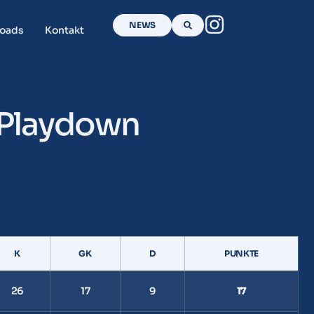
NEWS
oads
Kontakt
 Playdown
K
GK
D
PUNKTE
26
17
9
17