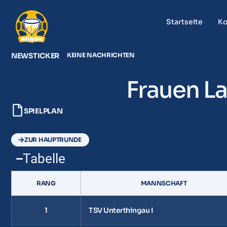
Startseite
Ko
NEWSTICKER
KEINE NACHRICHTEN
Frauen L
SPIELPLAN
ZUR HAUPTRUNDE
Tabelle
RANG
MANNSCHAFT
1
TSV Unterthingau I