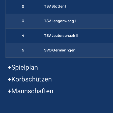
2
TSV Stötten I
3
TSV Lengenwang I
4
TSV Leuterschach II
5
SVO Germaringen
Spielplan
Korbschützen
Mannschaften