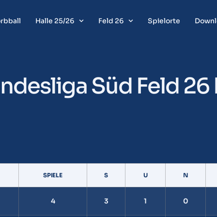
rbball
Halle 25/26
Feld 26
Spielorte
Downl
andesliga Süd Feld 26
SPIELE
S
U
N
4
3
1
0