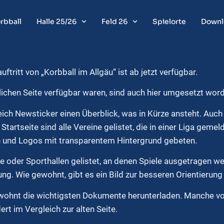
rbball
Halle 25/26
Feld 26
Spielorte
Downl
uftritt von „Korbball im Allgäu“ ist ab jetzt verfügbar.
glichen Seite verfügbar waren, sind auch hier umgesetzt wor
ereich Newsticker einen Überblick, was in Kürze ansteht. Auc
artseite sind alle Vereine gelistet, die in einer Liga gemel
en und Logos mit transparentem Hintergrund gebeten.
de oder Sporthallen gelistet, an denen Spiele ausgetragen wer
ng. Wie gewohnt, gibt es ein Bild zur besseren Orientierun
wohnt die wichtigsten Dokumente herunterladen. Manche vo
rt im Vergleich zur alten Seite.