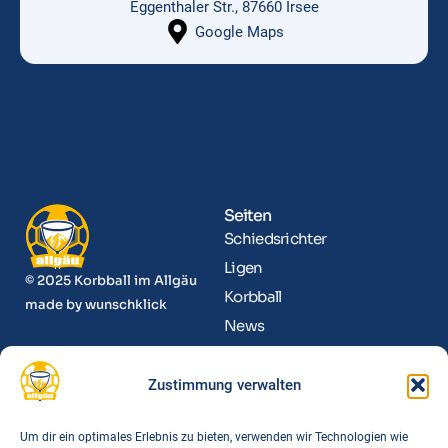
Eggenthaler Str., 87660 Irsee
Google Maps
Seiten
Schiedsrichter
Ligen
© 2025 Korbball im Allgäu
Korbball
made by
wunschklick
News
Kontakt
Zustimmung verwalten
Informationen
Funktionäre
Um dir ein optimales Erlebnis zu bieten, verwenden wir Technologien wie