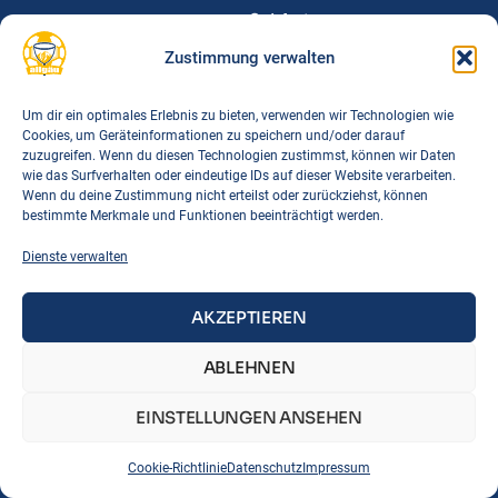
Spielorte
Downloads
Zustimmung verwalten
FAQs
Um dir ein optimales Erlebnis zu bieten, verwenden wir Technologien wie
Cookies, um Geräteinformationen zu speichern und/oder darauf
Links
zuzugreifen. Wenn du diesen Technologien zustimmst, können wir Daten
BTSV
wie das Surfverhalten oder eindeutige IDs auf dieser Website verarbeiten.
Wenn du deine Zustimmung nicht erteilst oder zurückziehst, können
BLSV
bestimmte Merkmale und Funktionen beeinträchtigt werden.
DTB
Dienste verwalten
Korbball Bayern
Korbball Regeln
AKZEPTIEREN
IMPRESSUM
DATENSCHUTZ
COOKIE-RICHTLINIE
ABLEHNEN
EINSTELLUNGEN ANSEHEN
Cookie-Richtlinie
Datenschutz
Impressum