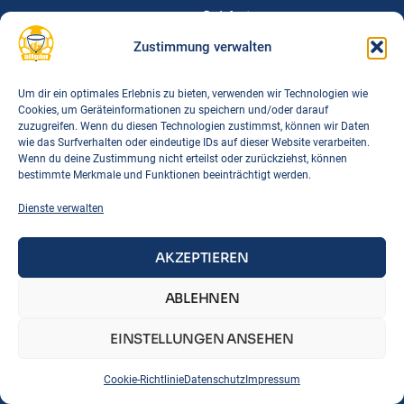
Spielorte
Downloads
Zustimmung verwalten
FAQs
Um dir ein optimales Erlebnis zu bieten, verwenden wir Technologien wie
Cookies, um Geräteinformationen zu speichern und/oder darauf
Links
zuzugreifen. Wenn du diesen Technologien zustimmst, können wir Daten
BTSV
wie das Surfverhalten oder eindeutige IDs auf dieser Website verarbeiten.
Wenn du deine Zustimmung nicht erteilst oder zurückziehst, können
BLSV
bestimmte Merkmale und Funktionen beeinträchtigt werden.
DTB
Dienste verwalten
Korbball Bayern
Korbball Regeln
AKZEPTIEREN
IMPRESSUM
DATENSCHUTZ
COOKIE-RICHTLINIE
ABLEHNEN
EINSTELLUNGEN ANSEHEN
Cookie-Richtlinie
Datenschutz
Impressum