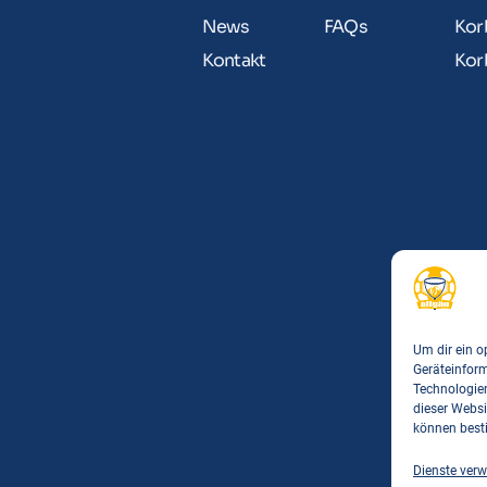
News
FAQs
Kor
Kontakt
Kor
Um dir ein o
Geräteinfor
Technologien
dieser Websi
können best
Dienste verw