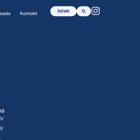
NEWS
oads
Kontakt
ks
V
V
B