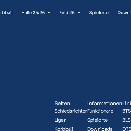
rbball
Halle 25/26
Feld 26
Spielorte
Downl
Seiten
Informationen
Lin
Schiedsrichter
Funktionäre
BTS
Ligen
Spielorte
BLS
Korbball
Downloads
DT