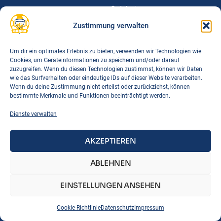
Spielorte
Downloads
Zustimmung verwalten
FAQs
Um dir ein optimales Erlebnis zu bieten, verwenden wir Technologien wie
Cookies, um Geräteinformationen zu speichern und/oder darauf
Links
zuzugreifen. Wenn du diesen Technologien zustimmst, können wir Daten
BTSV
wie das Surfverhalten oder eindeutige IDs auf dieser Website verarbeiten.
Wenn du deine Zustimmung nicht erteilst oder zurückziehst, können
BLSV
bestimmte Merkmale und Funktionen beeinträchtigt werden.
DTB
Dienste verwalten
Korbball Bayern
Korbball Regeln
AKZEPTIEREN
IMPRESSUM
DATENSCHUTZ
COOKIE-RICHTLINIE
ABLEHNEN
EINSTELLUNGEN ANSEHEN
Cookie-Richtlinie
Datenschutz
Impressum