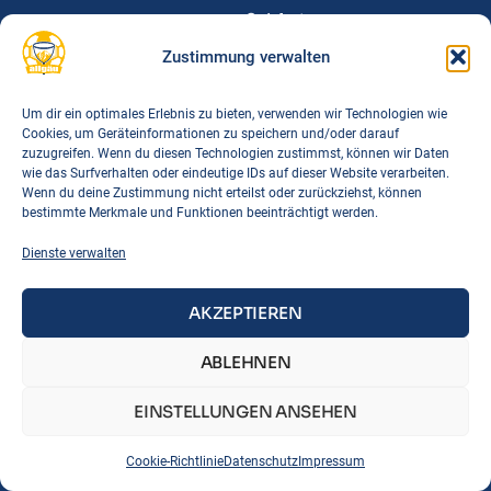
Spielorte
Downloads
Zustimmung verwalten
FAQs
Um dir ein optimales Erlebnis zu bieten, verwenden wir Technologien wie
Cookies, um Geräteinformationen zu speichern und/oder darauf
Links
zuzugreifen. Wenn du diesen Technologien zustimmst, können wir Daten
BTSV
wie das Surfverhalten oder eindeutige IDs auf dieser Website verarbeiten.
Wenn du deine Zustimmung nicht erteilst oder zurückziehst, können
BLSV
bestimmte Merkmale und Funktionen beeinträchtigt werden.
DTB
Dienste verwalten
Korbball Bayern
Korbball Regeln
AKZEPTIEREN
IMPRESSUM
DATENSCHUTZ
COOKIE-RICHTLINIE
ABLEHNEN
EINSTELLUNGEN ANSEHEN
Cookie-Richtlinie
Datenschutz
Impressum