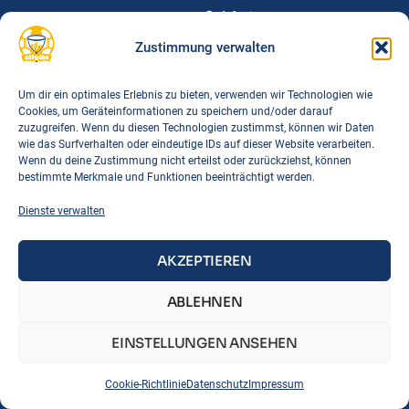
Spielorte
Downloads
Zustimmung verwalten
FAQs
Um dir ein optimales Erlebnis zu bieten, verwenden wir Technologien wie
Cookies, um Geräteinformationen zu speichern und/oder darauf
Links
zuzugreifen. Wenn du diesen Technologien zustimmst, können wir Daten
BTSV
wie das Surfverhalten oder eindeutige IDs auf dieser Website verarbeiten.
Wenn du deine Zustimmung nicht erteilst oder zurückziehst, können
BLSV
bestimmte Merkmale und Funktionen beeinträchtigt werden.
DTB
Dienste verwalten
Korbball Bayern
Korbball Regeln
AKZEPTIEREN
IMPRESSUM
DATENSCHUTZ
COOKIE-RICHTLINIE
ABLEHNEN
EINSTELLUNGEN ANSEHEN
Cookie-Richtlinie
Datenschutz
Impressum