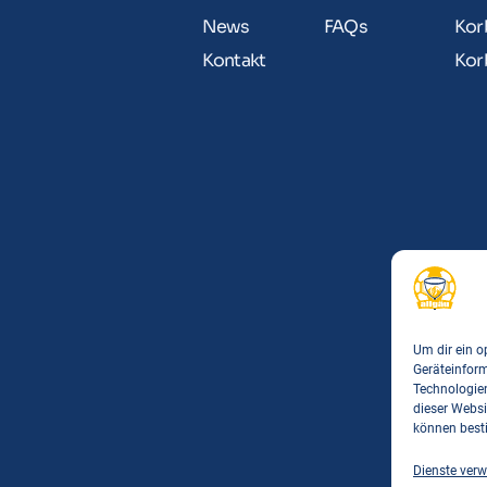
News
FAQs
Kor
Kontakt
Kor
Um dir ein o
Geräteinfor
Technologien
dieser Websi
können best
Dienste verw