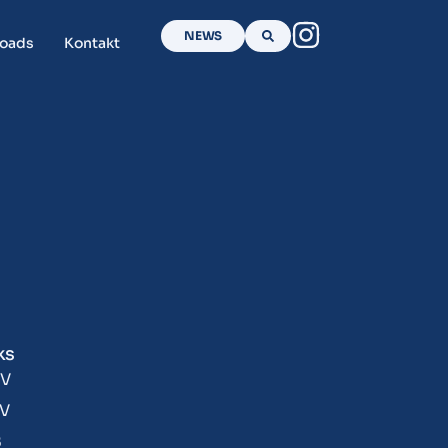
NEWS
oads
Kontakt
ks
V
V
B