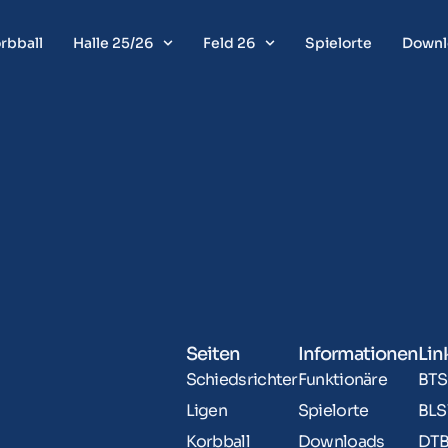
rbball
Halle 25/26
Feld 26
Spielorte
Downl
Seiten
Informationen
Lin
Schiedsrichter
Funktionäre
BTS
Ligen
Spielorte
BLS
Korbball
Downloads
DT