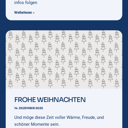
infos folgen
Weiterlesen »
FROHE WEIHNACHTEN
14. DEZEMBER 2025
Und möge diese Zeit voller Wärme, Freude, und
schöner Momente sein.