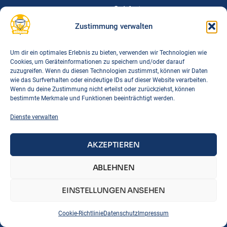
Spielorte
Downloads
Zustimmung verwalten
FAQs
Um dir ein optimales Erlebnis zu bieten, verwenden wir Technologien wie
Cookies, um Geräteinformationen zu speichern und/oder darauf
Links
zuzugreifen. Wenn du diesen Technologien zustimmst, können wir Daten
BTSV
wie das Surfverhalten oder eindeutige IDs auf dieser Website verarbeiten.
Wenn du deine Zustimmung nicht erteilst oder zurückziehst, können
BLSV
bestimmte Merkmale und Funktionen beeinträchtigt werden.
DTB
Dienste verwalten
Korbball Bayern
Korbball Regeln
AKZEPTIEREN
IMPRESSUM
DATENSCHUTZ
COOKIE-RICHTLINIE
ABLEHNEN
EINSTELLUNGEN ANSEHEN
Cookie-Richtlinie
Datenschutz
Impressum